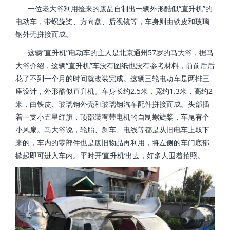
一位老大爷利用捡来的废品自制出一辆外形酷似“直升机”的
电动车，带螺旋桨、方向盘、后视镜等，车身则由铁皮和玻璃
钢外壳拼接而成。
这辆“直升机”电动车的主人是北京通州57岁的马大爷，据马
大爷介绍，这辆“直升机”车没有图纸也没有参考材料，前前后后
花了不到一个月的时间就改装完成。这辆三轮电动车是两排三
座设计，外形酷似直升机。车身长约2.5米，宽约1.3米，高约2
米，由铁皮、玻璃钢外壳和玻璃钢汽车配件拼接而成。头部插
着一支小五星红旗，顶部装有带电机的自制螺旋桨，车尾有个
小风扇。马大爷说，轮胎、刹车、电线等都是从旧电车上取下
来的，车内的零部件也是废旧物品再利用，将左侧的车门底部
掀起即可进入车内。平时开‘直升机’出去，好多人围着拍照。